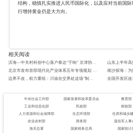
结构，稳慎扎实推进人民币国际化，以及应对当前国际
行增持黄金仍是大方向。
相关阅读
滨海—中关村科创中心落户泰达“于响” 京津协同创新再添新支点 [2026-08-07]
北京市发布首部现代化产业体系五年专项规划 [2026-08-07]
边界不改，权力重组：川渝在交界处这场“制度试验”该怎么看？ [2026-08-06]
中央社会工作部
国家发展和改革委员会
教育部
工业和信息化部
民政部
财政部
人力资源和社会保障部
生态环境部
住房和城乡
农业农村部
商务部
退役军人事
海关总署
国家税务总局
国家统计