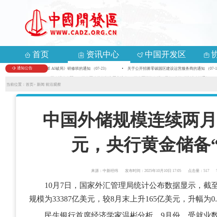
首页
资讯中心
中国开发区
通知公告
关于举办首期《数智化变革 AI破局》研修班的通知 （07-23）
关于公开招募零碳园区建设运营服务商的通知 （07-1
关于组织参加第九届中国—亚欧博览会暨2026开发区改革创新主题交流会、“开发区投资促进万里行”专场对接活动的通知 （05-
当前位置：
首页>
新闻
前沿观察
中国外储规模连续两月超
元，央行黄金储备“
来源：中新经纬
发布时间：2025年10月10日 17:05
点击量：517
10月7日，国家外汇管理局统计公布数据显示，截至2
规模为33387亿美元，较8月末上升165亿美元，升幅为0.
民生银行首席经济学家温彬分析，9月份，受就业数