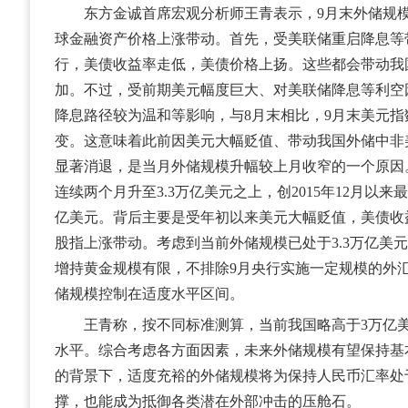
东方金诚首席宏观分析师王青表示，9月末外储规模
球金融资产价格上涨带动。首先，受美联储重启降息等
行，美债收益率走低，美债价格上扬。这些都会带动我
加。不过，受前期美元幅度巨大、对美联储降息等利空
降息路径较为温和等影响，与8月末相比，9月末美元指数
变。这意味着此前因美元大幅贬值、带动我国外储中非
显著消退，是当月外储规模升幅较上月收窄的一个原因
连续两个月升至3.3万亿美元之上，创2015年12月以来
亿美元。背后主要是受年初以来美元大幅贬值，美债收
股指上涨带动。考虑到当前外储规模已处于3.3万亿美
增持黄金规模有限，不排除9月央行实施一定规模的外
储规模控制在适度水平区间。
王青称，按不同标准测算，当前我国略高于3万亿美
水平。综合考虑各方面因素，未来外储规模有望保持基
的背景下，适度充裕的外储规模将为保持人民币汇率处
撑，也能成为抵御各类潜在外部冲击的压舱石。