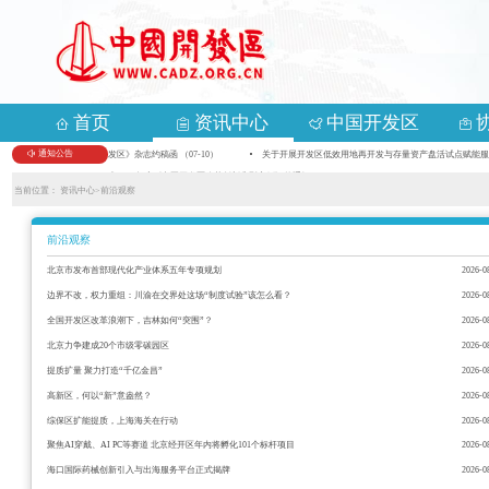
首页
资讯中心
中国开发区
通知公告
-16）
《中国开发区》杂志约稿函 （07-10）
关于开展开发区低效用地再开发与存量资产盘活试点赋能服务的
05-18）
关于征集2026年度《中国开发区改革创新典型案例》的通知 （04-29）
当前位置：
资讯中心>
前沿观察
前沿观察
北京市发布首部现代化产业体系五年专项规划
2026-0
边界不改，权力重组：川渝在交界处这场“制度试验”该怎么看？
2026-0
全国开发区改革浪潮下，吉林如何“突围”？
2026-0
北京力争建成20个市级零碳园区
2026-0
提质扩量 聚力打造“千亿金昌”
2026-0
高新区，何以“新”意盎然？
2026-0
综保区扩能提质，上海海关在行动
2026-0
聚焦AI穿戴、AI PC等赛道 北京经开区年内将孵化101个标杆项目
2026-0
海口国际药械创新引入与出海服务平台正式揭牌
2026-0