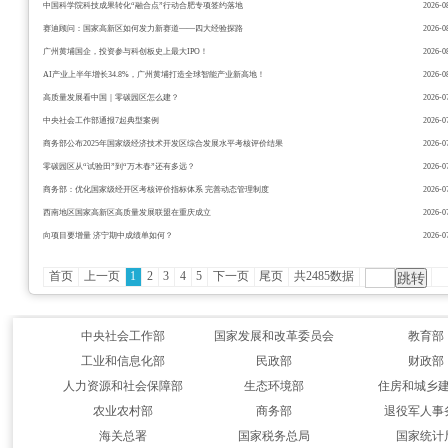
中国科学院科技成果转化“融合点”行动合肥专项签约落地
2026-0
赛迪顾问：国家高新区如何发力新赛道——四大经验探路
2026-0
广州黄埔国企，投资参与科创板史上最大IPO！
2026-0
AI产业上半年增长34.8%，广州黄埔打造全球智能产业新高地！
2026-0
高质量发展看中国｜零碳园区怎么建？
2026-0
中央社会工作部通报7起典型案例
2026-0
商务部公布2025年国家级经济技术开发区综合发展水平考核评价结果
2026-0
零碳园区从“试验田”到“万木春”还有多远？
2026-0
商务部：优化国家级经开区考核评价指标体系 完善动态管理制度
2026-0
西南地区国家高新区高质量发展联盟在重庆成立
2026-0
向项目要增量 济宁期中成绩单如何？
2026-0
首页
上一页
1
2
3
4
5
下一页
尾页
共2485数据
中央社会工作部
国家发展和改革委员会
教育部
工业和信息化部
民政部
财政部
人力资源和社会保障部
生态环境部
住房和城乡
农业农村部
商务部
退役军人事
海关总署
国家税务总局
国家统计