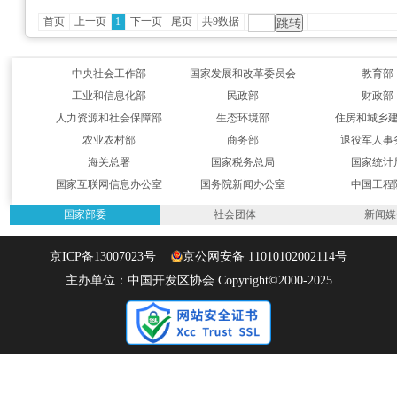
首页
上一页
1
下一页
尾页
共9数据
中央社会工作部
国家发展和改革委员会
教育部
工业和信息化部
民政部
财政部
人力资源和社会保障部
生态环境部
住房和城乡
农业农村部
商务部
退役军人事
海关总署
国家税务总局
国家统计
国家互联网信息办公室
国务院新闻办公室
中国工程
国家部委
社会团体
新闻媒
京ICP备13007023号
京公网安备 11010102002114号
主办单位：中国开发区协会 Copyright©2000-2025