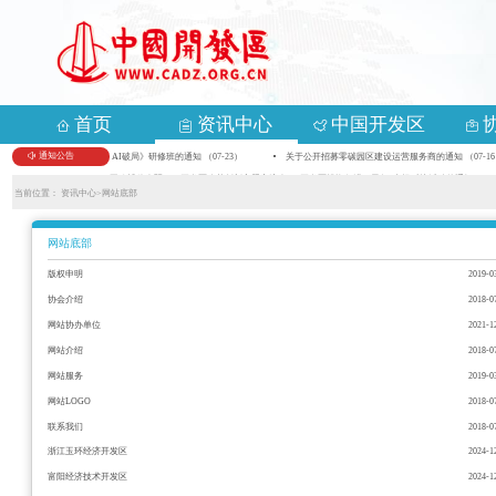
首页
资讯中心
中国开发区
通知公告
关于举办首期《数智化变革 AI破局》研修班的通知 （07-23）
关于公开招募零碳园区建设运营服务商的通知 （07-16
关于组织参加第九届中国—亚欧博览会暨2026开发区改革创新主题交流会、“开发区投资促进万里行”专场对接活动的通知 （05-1
当前位置：
资讯中心>
网站底部
网站底部
版权申明
2019-0
协会介绍
2018-0
网站协办单位
2021-1
网站介绍
2018-0
网站服务
2019-0
网站LOGO
2018-0
联系我们
2018-0
浙江玉环经济开发区
2024-1
富阳经济技术开发区
2024-1