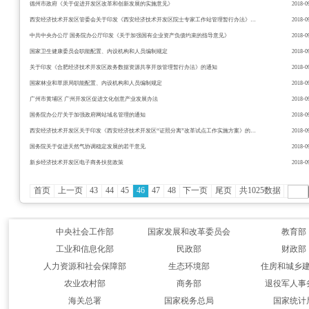
德州市政府《关于促进开发区改革和创新发展的实施意见》
2018-0
西安经济技术开发区管委会关于印发《西安经济技术开发区院士专家工作站管理暂行办法》的通知
2018-0
中共中央办公厅 国务院办公厅印发《关于加强国有企业资产负债约束的指导意见》
2018-0
国家卫生健康委员会职能配置、内设机构和人员编制规定
2018-0
关于印发《合肥经济技术开发区政务数据资源共享开放管理暂行办法》的通知
2018-0
国家林业和草原局职能配置、内设机构和人员编制规定
2018-0
广州市黄埔区 广州开发区促进文化创意产业发展办法
2018-0
国务院办公厅关于加强政府网站域名管理的通知
2018-0
西安经济技术开发区关于印发《西安经济技术开发区“证照分离”改革试点工作实施方案》的通知
2018-0
国务院关于促进天然气协调稳定发展的若干意见
2018-0
新乡经济技术开发区电子商务扶贫政策
2018-0
首页
上一页
43
44
45
46
47
48
下一页
尾页
共1025数据
中央社会工作部
国家发展和改革委员会
教育部
工业和信息化部
民政部
财政部
人力资源和社会保障部
生态环境部
住房和城乡
农业农村部
商务部
退役军人事
海关总署
国家税务总局
国家统计