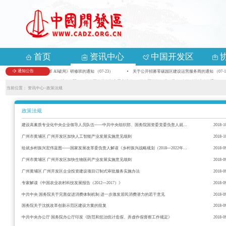
首页
资讯中心
中国开发区
通知公告
关于举办首期《数智化变革 AI破局》研修班的通知 （07-23）
关于公开招募零碳园区建设运营服务商的通知 （07-1
关于组织参加第九届中国—亚欧博览会暨2026开发区改革创新主题交流会、“开发区投资促进万里行”专场对接活动的通知 （05-
当前位置：
资讯中心>
政策法规
政策法规
建设高素质专业化中央企业领导人员队伍——中共中央组织部、国务院国资委党委负责人就修订印发《中央企业领导人员管理规定》答记者问
2018-1
广州市黄埔区 广州开发区加快人工智能产业发展实施意见细则
2018-1
绘就乡村振兴宏伟蓝图——国家发展改革委负责人解读《乡村振兴战略规划（2018—2022年）》
2018-0
广州市黄埔区 广州开发区加快生物医药产业发展实施意见细则
2018-0
广州黄埔区 广州开发区企业投资建设项目订制式审批服务实施办法
2018-0
专家解读《中国农业农村科技发展报告（2012—2017）》
2018-0
中共中央 国务院关于完善促进消费体制机制 进一步激发居民消费潜力的若干意见
2018-0
国务院关于沈抚改革创新示范区建设方案的批复
2018-0
中共中央办公厅 国务院办公厅印发《防范和惩治统计造假、弄虚作假督察工作规定》
2018-0