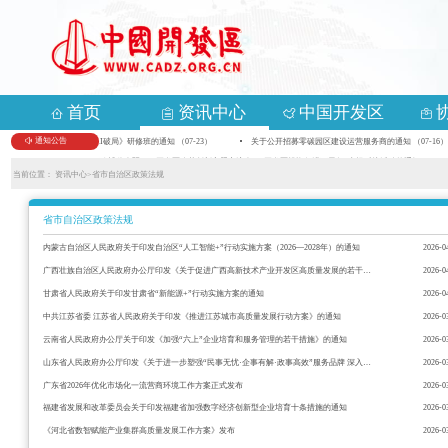
首页
资讯中心
中国开发区
通知公告
关于举办首期《数智化变革 AI破局》研修班的通知 （07-23）
关于公开招募零碳园区建设运营服务商的通知 （07-16）
关于组织参加第九届中国—亚欧博览会暨2026开发区改革创新主题交流会、“开发区投资促进万里行”专场对接活动的通知 （05-1
当前位置：
资讯中心>
省市自治区政策法规
省市自治区政策法规
内蒙古自治区人民政府关于印发自治区“人工智能+”行动实施方案（2026—2028年）的通知
2026-0
广西壮族自治区人民政府办公厅印发《关于促进广西高新技术产业开发区高质量发展的若干措施》的通知
2026-0
甘肃省人民政府关于印发甘肃省“新能源+”行动实施方案的通知
2026-0
中共江苏省委 江苏省人民政府关于印发《推进江苏城市高质量发展行动方案》的通知
2026-0
云南省人民政府办公厅关于印发《加强“六上”企业培育和服务管理的若干措施》的通知
2026-0
山东省人民政府办公厅印发《关于进一步塑强“民事无忧·企事有解·政事高效”服务品牌 深入开展优化营商环境提升年的行动方案》的通知
2026-0
广东省2026年优化市场化一流营商环境工作方案正式发布
2026-0
福建省发展和改革委员会关于印发福建省加强数字经济创新型企业培育十条措施的通知
2026-0
《河北省数智赋能产业集群高质量发展工作方案》发布
2026-0