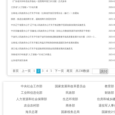
《广东省2026年优化市场化一流营商环境工作方案》正式发布
2026-0
江苏省“人工智能＋”行动方案
2026-0
云南省人民政府办公厅关于印发《云南省开发区管理办法（修订）》的通知
2026-0
陕西：推进合规招商引资，遏制招商引资恶性竞争
2025-1
中共辽宁省委办公厅 辽宁省人民政府办公厅关于推进数字贸易创新发展的实施意见
2025-0
中共安徽省委办公厅 安徽省人民政府办公厅印发《深化公共数据资源开发利用若干举措》
2025-0
宁波市人民政府办公厅关于印发宁波市加快推进数据要素市场高质量发展行动方案（2025—2027年）的通知
2025-0
云南省人民政府办公厅关于建立利益共享机制加快推进园区协作发展的通知
2025-0
浙江省人民政府办公厅关于促进政府投资基金高质量发展的实施意见
2025-0
河南省2025年推进“人工智能+”行动工作要点
2025-0
山东省开发区条例
2025-0
首页
上一页
1
2
3
4
5
下一页
尾页
共236数据
中央社会工作部
国家发展和改革委员会
教育部
工业和信息化部
民政部
财政部
人力资源和社会保障部
生态环境部
住房和城乡
农业农村部
商务部
退役军人事
海关总署
国家税务总局
国家统计