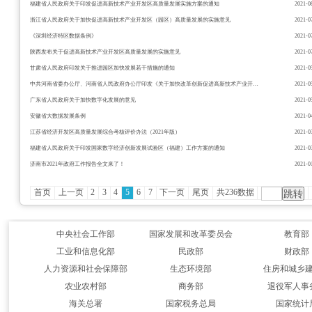
福建省人民政府关于印发促进高新技术产业开发区高质量发展实施方案的通知
2021-0
浙江省人民政府关于加快促进高新技术产业开发区（园区）高质量发展的实施意见
2021-0
《深圳经济特区数据条例》
2021-0
陕西发布关于促进高新技术产业开发区高质量发展的实施意见
2021-0
甘肃省人民政府印发关于推进园区加快发展若干措施的通知
2021-0
中共河南省委办公厅、河南省人民政府办公厅印发《关于加快改革创新促进高新技术产业开发区高质量发展的实施意见》
2021-0
广东省人民政府关于加快数字化发展的意见
2021-0
安徽省大数据发展条例
2021-0
江苏省经济开发区高质量发展综合考核评价办法（2021年版）
2021-0
福建省人民政府关于印发国家数字经济创新发展试验区（福建）工作方案的通知
2021-0
济南市2021年政府工作报告全文来了！
2021-0
首页
上一页
2
3
4
5
6
7
下一页
尾页
共236数据
中央社会工作部
国家发展和改革委员会
教育部
工业和信息化部
民政部
财政部
人力资源和社会保障部
生态环境部
住房和城乡
农业农村部
商务部
退役军人事
海关总署
国家税务总局
国家统计