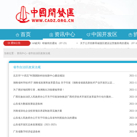
首页
资讯中心
中国开发区
通知公告
关于举办首期《数智化变革 AI破局》研修班的通知 （07-23）
关于公开招募零碳园区建设运营服务商的通知 （07-1
关于组织参加第九届中国—亚欧博览会暨2026开发区改革创新主题交流会、“开发区投资促进万里行”专场对接活动的通知 （05-
当前位置：
资讯中心>
省市自治区政策法规
省市自治区政策法规
北京市“十四五”时期国际科技创新中心建设规划
2021-1
湖南省科学技术厅 湖南省发展和改革委员会 关于印发《湖南省省级高新技术产业开发区认定和管理办法》的通知
2021-1
为了更好地招商引资，株洲推出28条硬核举措！
2021-1
广西壮族自治区人民政府办公厅关于印发加快推进广西经济技术开发区改革提升行动方案的通知
2021-1
山东省大数据发展促进条例
2021-1
河南省深化企业投资项目承诺制改革实施方案
2021-1
山东省人民政府办公厅关于印发山东省专利奖励办法的通知
2021-1
山东省开发区总体发展规划（2021-2025）
2021-0
广东省数字经济促进条例
2021-0