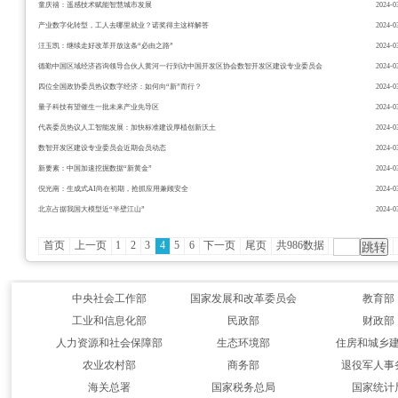
童庆禧：遥感技术赋能智慧城市发展
2024-0
产业数字化转型，工人去哪里就业？诺奖得主这样解答
2024-0
汪玉凯：继续走好改革开放这条“必由之路”
2024-0
德勤中国区域经济咨询领导合伙人黄河一行到访中国开发区协会数智开发区建设专业委员会
2024-0
四位全国政协委员热议数字经济：如何向“新”而行？
2024-0
量子科技有望催生一批未来产业先导区
2024-0
代表委员热议人工智能发展：加快标准建设厚植创新沃土
2024-0
数智开发区建设专业委员会近期会员动态
2024-0
新要素：中国加速挖掘数据“新黄金”
2024-0
倪光南：生成式AI尚在初期，抢抓应用兼顾安全
2024-0
北京占据我国大模型近“半壁江山”
2024-0
首页
上一页
1
2
3
4
5
6
下一页
尾页
共986数据
中央社会工作部
国家发展和改革委员会
教育部
工业和信息化部
民政部
财政部
人力资源和社会保障部
生态环境部
住房和城乡
农业农村部
商务部
退役军人事
海关总署
国家税务总局
国家统计