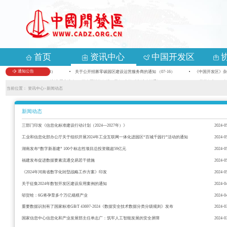
首页
资讯中心
中国开发区
通知公告
局》研修班的通知 （07-23）
关于公开招募零碳园区建设运营服务商的通知 （07-16）
《中国开发区》杂志
览会暨2026开发区改革创新主题交流会、“开发区投资促进万里行”专场对接活动的通知 （05-18）
关于征集2026
当前位置：
资讯中心>
新闻动态
新闻动态
三部门印发《信息化标准建设行动计划（2024—2027年）》
2024-0
工业和信息化部办公厅关于组织开展2024年工业互联网一体化进园区“百城千园行”活动的通知
2024-0
湖南发布“数字新基建” 100个标志性项目总投资额超59亿元
2024-0
福建发布促进数据要素流通交易若干措施
2024-0
《2024年河南省数字化转型战略工作方案》印发
2024-0
关于征集2024年数智开发区建设应用案例的通知
2024-0
邬贺铨：6G将孕育多个万亿规模产业
2024-0
重要数据识别有了国家标准GB/T 43697-2024《数据安全技术数据分类分级规则》发布
2024-0
国家信息中心信息化和产业发展部主任单志广：筑牢人工智能发展的安全屏障
2024-0